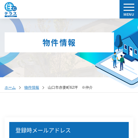
物件情報
ホーム
物件情報
山口市赤妻町62坪 ※仲介
登録時メールアドレス