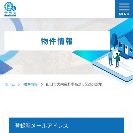
物件情報
ホーム
物件情報
山口市大内長野字高芝 6区画分譲地
登録時メールアドレス